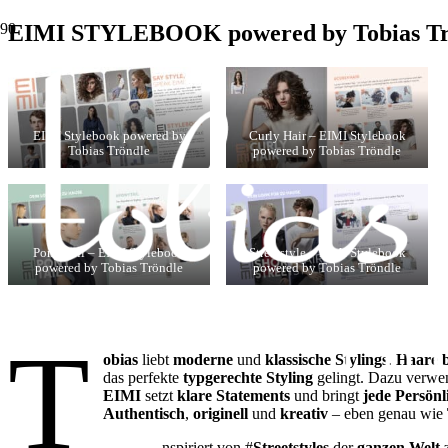
EIMI STYLEBOOK powered by Tobias Tr
EIMI Stylebook powered by
Curly Hair – EIMI Stylebook
Tobias Tröndle
powered by Tobias Tröndle
Pony Tail – EIMI Stylebook
Streetstyle – EIMI Stylebook
powered by Tobias Tröndle
powered by Tobias Tröndle
T
obias
liebt
moderne
und
klassische
Stylings
.
Haare
das perfekte
typgerechte
Styling
gelingt. Dazu verwe
EIMI
setzt
klare Statements
und bringt
jede Persönl
Authentisch
,
originell
und
kreativ
– eben genau wie
nspiriert von #
Streetstyles
der
ganzen Welt