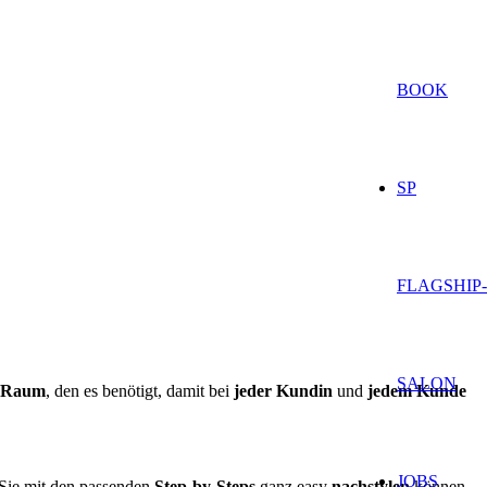
BOOK
SP
FLAGSHIP-
SALON
Raum
, den es benötigt, damit bei
jeder Kundin
und
jedem Kunde
JOBS
 Sie mit den passenden
Step-by-Steps
ganz easy
nachstylen
können.