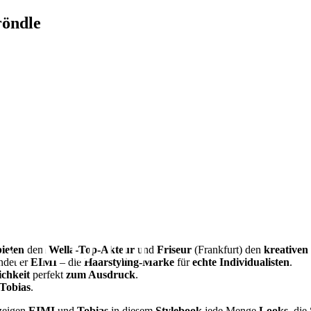
öndle
bieten
dem
Wella-Top-Akteur
und
Friseur
(Frankfurt) den
kreativen
ndet er
EIMI
– die
Haarstyling-Marke
für
echte Individualisten
.
ichkeit
perfekt
zum Ausdruck
.
Tobias
.
zeigen
EIMI
und
Tobias
in diesem
Stylebook
jede Menge
Looks
, die