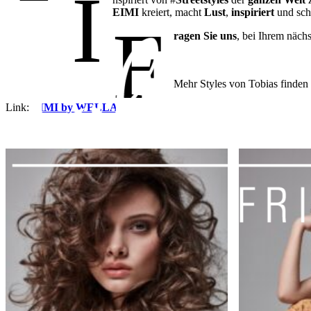
I
EIMI
kreiert, macht
Lust
,
inspiriert
und sch
F
ragen Sie uns
, bei Ihrem näch
Mehr Styles von Tobias finden
Link:
EIMI by WELLA