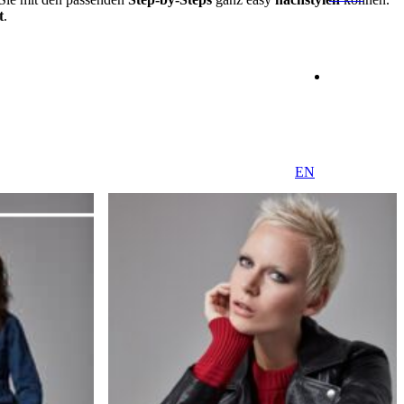
t
.
EN