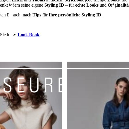
enkt jedem seine eigene
Styling ID
– für
echte Looks
und
Originalitä
sten Besuch, nach
Tips
für
Ihre persönliche Styling ID
.
 Sie im ➣
Look Book
.